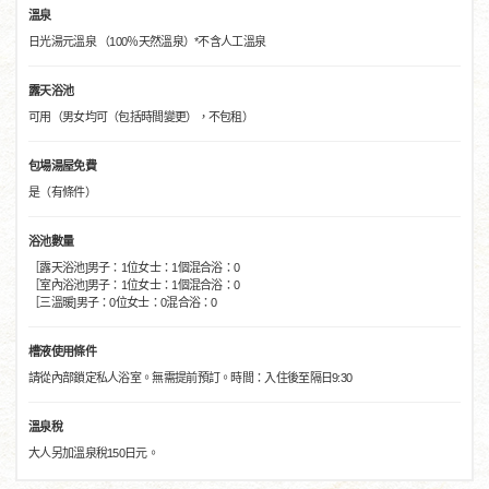
溫泉
日光湯元溫泉 （100％天然溫泉）*不含人工溫泉
露天浴池
可用（男女均可（包括時間變更），不包租）
包場湯屋免費
是（有條件）
浴池數量
［露天浴池]男子：1位女士：1個混合浴：0
［室內浴池]男子：1位女士：1個混合浴：0
［三溫暖]男子：0位女士：0混合浴：0
槽液使用條件
請從內部鎖定私人浴室。無需提前預訂。時間：入住後至隔日9:30
溫泉稅
大人另加溫泉稅150日元。