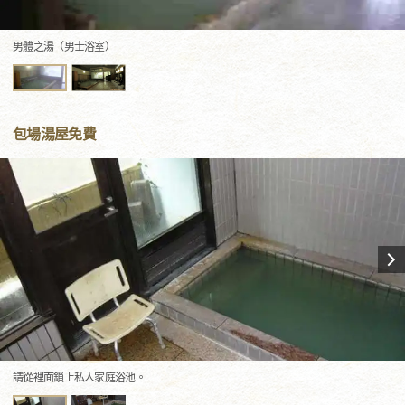
男體之湯（男士浴室）
包場湯屋免費
請從裡面鎖上私人家庭浴池。