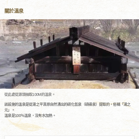
關於溫泉
從此處從源頭抽取100M的溫泉。
該設施的溫泉是從湯之平濕原自然湧出的硫化氫泉（硫磺泉）提取的，俗稱「湯之
元」。
溫泉是100％溫泉，沒有水加熱。