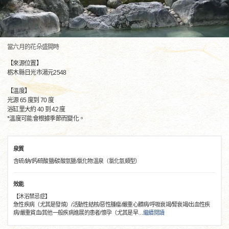
當六月的花朵盛開時
【來源位置】
栃木縣日光市湯元2548
【溫度】
光源 65 度到 70 度
浴缸里大約 40 到 42 度
*溫度可能會根據季節而變化。
泉質
含硫/鈉/鈣/硫酸鹽/碳酸氫鹽/氯化物溫泉（氯化氫類型）
效能
【沐浴禁忌症】
急性疾病（尤其是發燒）/活動性結核/惡性腫瘤/嚴重心髒病/呼吸衰竭/腎衰竭/出血性疾
病/嚴重貧血/其他一般疾病進展的患者/懷孕（尤其是早
…
繼續閱讀