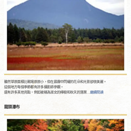
雖然草原面積比戰場原原小，但在晨霧中閃耀的花朵和光影卻很美麗。
這個地方每個季節都有許多攝影師參觀。
還有許多其他亮點，例如被稱為淑女的樺樹和秋天的落葉
…
繼續閱讀
龍頭瀑布