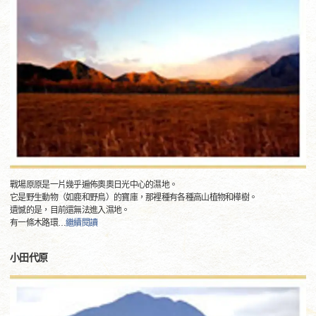
戰場原原是一片幾乎遍佈奧奧日光中心的濕地。
它是野生動物（如鹿和野鳥）的寶庫，那裡種有各種高山植物和樺樹。
遺憾的是，目前還無法進入濕地。
有一條木路環
…
繼續閱讀
小田代原