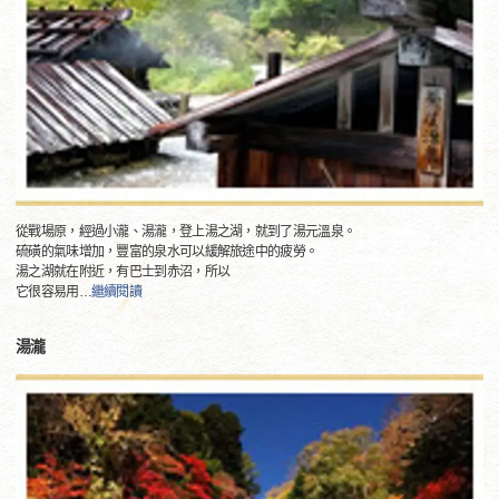
從戰場原，經過小瀧、湯瀧，登上湯之湖，就到了湯元溫泉。
硫磺的氣味增加，豐富的泉水可以緩解旅途中的疲勞。
湯之湖就在附近，有巴士到赤沼，所以
它很容易用
…
繼續閱讀
湯瀧