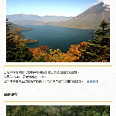
日光中禪寺湖的代表中禪寺湖是男體山噴發形成的火山壩。
周長為25km，最大深度為163m。
湖中棲息著日本紅鱒魚等鱒魚，4月20日至9月19日開放期間，
…
繼續閱讀
華嚴瀑布