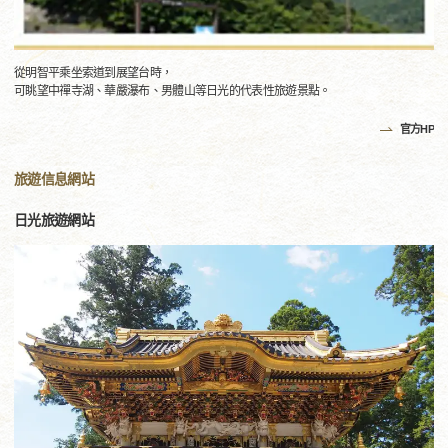
從明智平乘坐索道到展望台時，
可眺望中禪寺湖、華嚴瀑布、男體山等日光的代表性旅遊景點。
官方HP
旅遊信息網站
日光旅遊網站