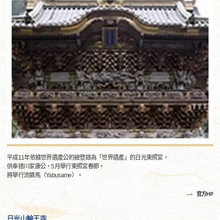
平成11年依據世界遺產公約被登錄為「世界遺產」的日光東照宮，
供奉德川家康公，5月舉行東照宮春節。
將舉行流鏑馬（Yabusame）。
官方HP
日光山輪王寺