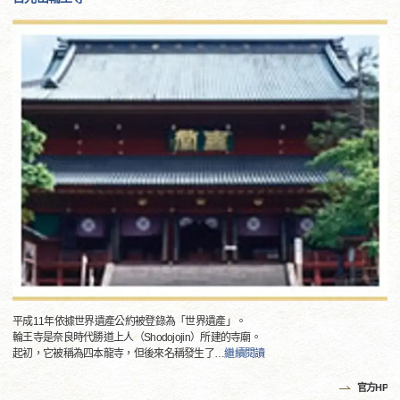
平成11年依據世界遺產公約被登錄為「世界遺產」。
輪王寺是奈良時代勝道上人（Shodojojin）所建的寺廟。
起初，它被稱為四本龍寺，但後來名稱發生了
…
繼續閱讀
官方HP