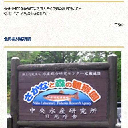
乘著優雅的觀光船在寬闊的大自然中環遊廣闊的湖泊。
從湖上看到的男體山雄偉壯觀。
官方HP
魚與森林觀察園