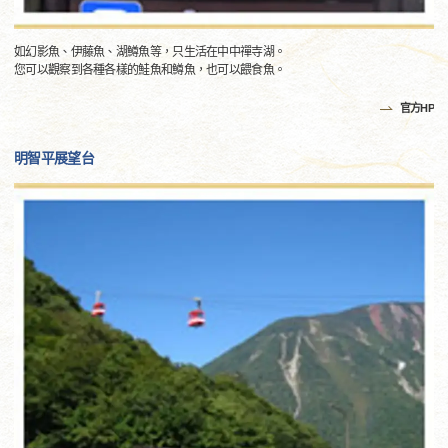
如幻影魚、伊藤魚、湖鱒魚等，只生活在中中禪寺湖。
您可以觀察到各種各樣的鮭魚和鱒魚，也可以餵食魚。
官方HP
明智平展望台