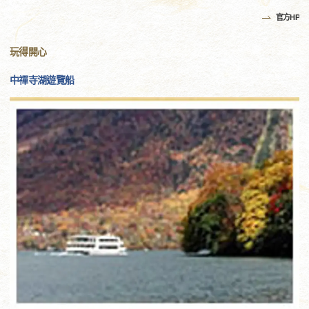
官方HP
玩得開心
中禪寺湖遊覽船