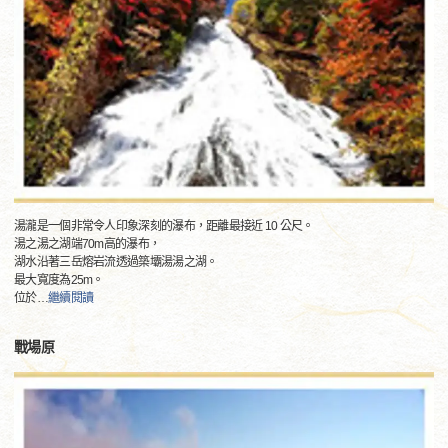
湯瀧是一個非常令人印象深刻的瀑布，距離最接近 10 公尺。
湯之湯之湖端70m高的瀑布，
湖水沿著三岳熔岩流透過築壩湯湯之湖。
最大寬度為25m。
位於
…
繼續閱讀
戰場原