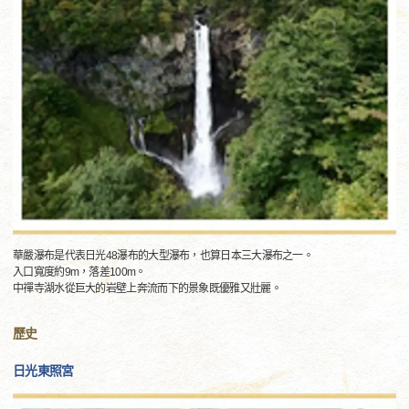
華嚴瀑布是代表日光48瀑布的大型瀑布，也算日本三大瀑布之一。
入口寬度約9m，落差100m。
中禪寺湖水從巨大的岩壁上奔流而下的景象既優雅又壯麗。
歷史
日光東照宮